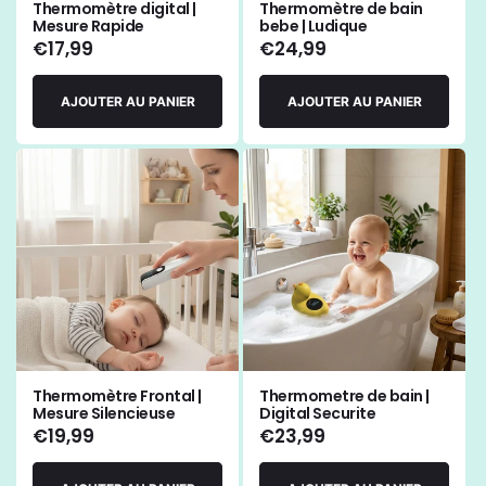
Thermomètre digital |
Thermomètre de bain
Mesure Rapide
bebe | Ludique
Prix
€17,99
Prix
€24,99
habituel
habituel
AJOUTER AU PANIER
AJOUTER AU PANIER
Thermomètre Frontal |
Thermometre de bain |
Mesure Silencieuse
Digital Securite
Prix
€19,99
Prix
€23,99
habituel
habituel