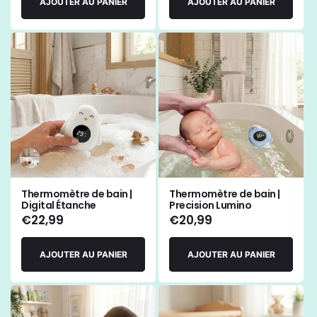
AJOUTER AU PANIER
AJOUTER AU PANIER
Variante
épuisée
ou
Thermomètre de bain |
Thermomètre de bain |
indisponible
Digital Étanche
Precision Lumino
Prix
€22,99
Prix
€20,99
habituel
habituel
AJOUTER AU PANIER
AJOUTER AU PANIER