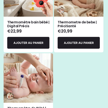
Variante
épuisée
ou
Thermomètre bain bébé |
Thermometre de bebe |
indisponible
Digital Précis
PréciSanté
Prix
€22,99
Prix
€20,99
habituel
habituel
AJOUTER AU PANIER
AJOUTER AU PANIER
Variante
épuisée
ou