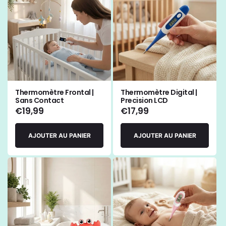
Thermomètre Frontal |
Thermomètre Digital |
Sans Contact
Precision LCD
Prix
€19,99
Prix
€17,99
habituel
habituel
AJOUTER AU PANIER
AJOUTER AU PANIER