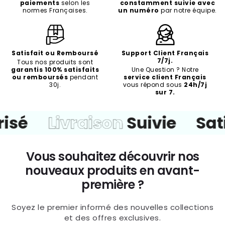
paiements
selon les
constamment suivie avec
normes Françaises.
un numéro
par notre équipe.
Satisfait ou Remboursé
Support Client Français
7/7j.
Tous nos produits sont
garantis 100% satisfaits
Une Question ? Notre
ou remboursés
pendant
service client Français
30j.
vous répond sous
24h/7j
sur 7.
sé
Livraison
Suivie
Sati
Vous souhaitez découvrir nos
nouveaux produits en avant-
première ?
Soyez le premier informé des nouvelles collections
et des offres exclusives.