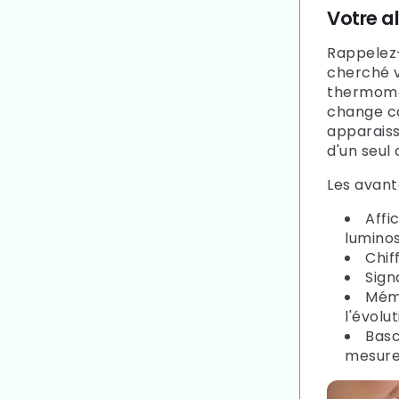
Votre al
Rappelez-
cherché v
thermomèt
change co
apparaiss
d'un seul 
Les avanta
Affi
lumino
Chif
Sign
Mémo
l'évolut
Basc
mesure