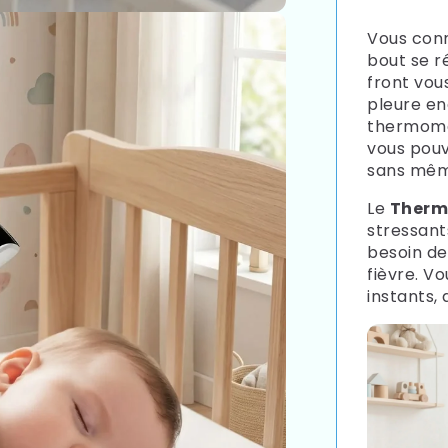
Vous conn
bout se ré
front vou
pleure en
thermomèt
vous pouvi
sans mêm
Le
Therm
stressant
besoin de
fièvre. V
instants,