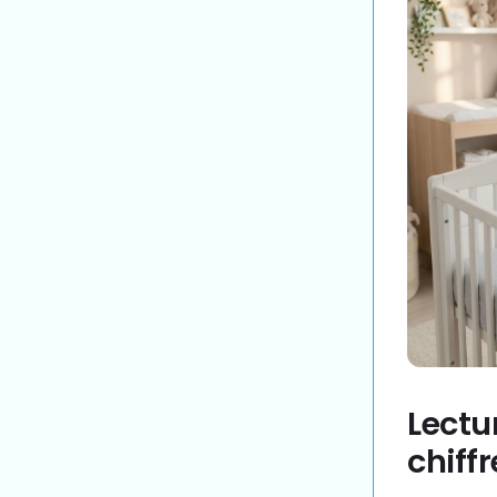
Lectur
chiff