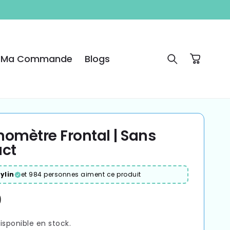
e Ma Commande
Blogs
Panier
omètre Frontal | Sans
ct
ylin
et 984 personnes aiment ce produit
9
el
isponible en stock.