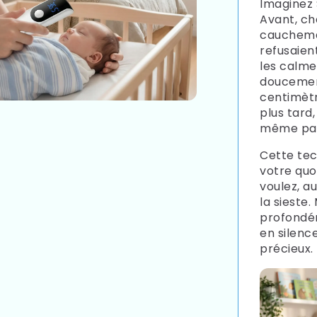
Imaginez 
Avant, ch
cauchemar
refusaien
les calme
douceme
centimètr
plus tard,
même pas 
Cette tec
votre quot
voulez, a
la sieste
profondém
en silenc
précieux.