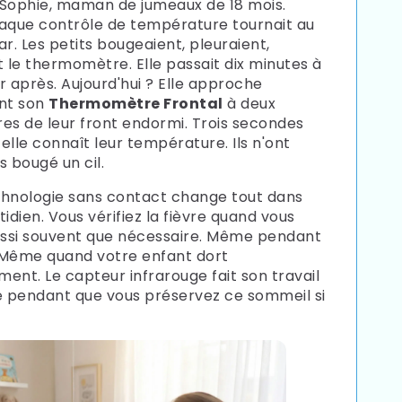
Γ
Sophie, maman de jumeaux de 18 mois.
aque contrôle de température tournait au
. Les petits bougeaient, pleuraient,
t le thermomètre. Elle passait dix minutes à
r après. Aujourd'hui ? Elle approche
nt son
Thermomètre Frontal
à deux
es de leur front endormi. Trois secondes
 elle connaît leur température. Ils n'ont
bougé un cil.
hnologie sans contact change tout dans
idien. Vous vérifiez la fièvre quand vous
ussi souvent que nécessaire. Même pendant
. Même quand votre enfant dort
ent. Le capteur infrarouge fait son travail
e pendant que vous préservez ce sommeil si