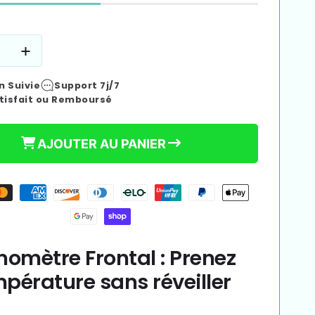
e
Augmenter
la
n Suivie
Support 7j/7
é
quantité
tisfait ou Remboursé
de
omètre
Thermomètre
Frontal
AJOUTER AU PANIER
|
Sans
t
Contact
omètre Frontal : Prenez
mpérature sans réveiller