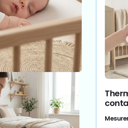
Therm
conta
Mesurer