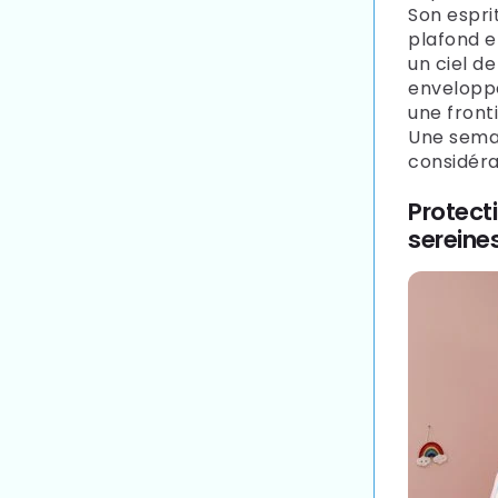
Son espri
plafond et
un ciel de
enveloppé
une fronti
Une semai
considér
Protecti
sereine