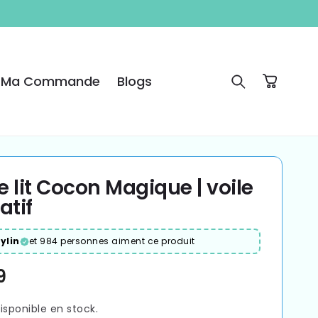
e Ma Commande
Blogs
Panier
e lit Cocon Magique | voile
atif
ylin
et 984 personnes aiment ce produit
9
el
isponible en stock.