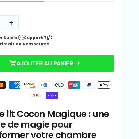
e
Augmenter
la
n Suivie
Support 7j/7
é
quantité
tisfait ou Remboursé
de
Ciel
de
AJOUTER AU PANIER
lit
Cocon
ue
Magique
|
voile
if
Decoratif
de lit Cocon Magique : une
e de magie pour
former votre chambre