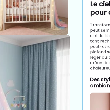
Le cie
pour 
Transfor
peut semb
ciel de l
tant rec
peut-être
plafond s
léger qui
créant in
chaleureu
Des styl
ambian