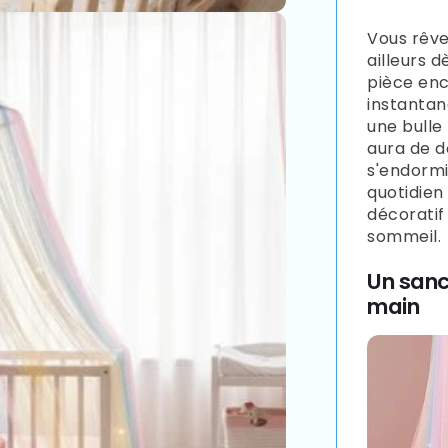
Vous rêve
ailleurs d
pièce en
instanta
une bulle 
aura de d
s'endormi
quotidie
décoratif
sommeil.
Un sanc
main