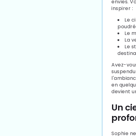
envies. V
inspirer :
Le c
poudré
Le 
La v
Le s
destina
Avez-vous
suspendu
l'ambiance
en quelqu
devient un
Un ci
profo
Sophie ne