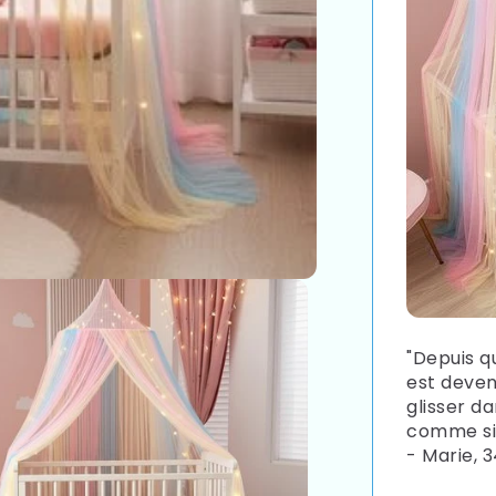
"Depuis qu
est deven
glisser d
comme si 
- Marie, 